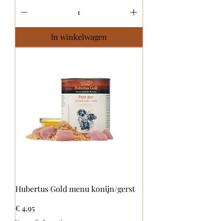
In winkelwagen
Hubertus Gold menu konijn/gerst
Prijs
€ 4,95