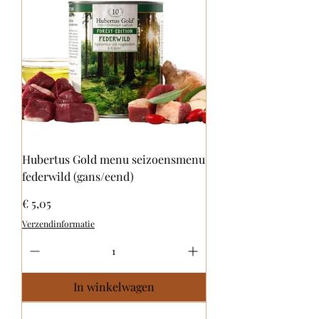
Hubertus Gold menu seizoensmenu
federwild (gans/eend)
Prijs
€ 5,05
Verzendinformatie
In winkelwagen