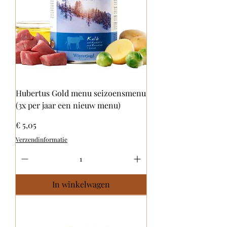
Hubertus Gold menu seizoensmenu
(3x per jaar een nieuw menu)
Prijs
€ 5,05
Verzendinformatie
In winkelwagen