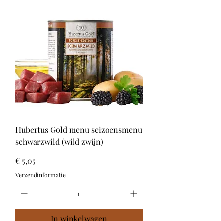
Hubertus Gold menu seizoensmenu
schwarzwild (wild zwijn)
Prijs
€ 5,05
Verzendinformatie
In winkelwagen