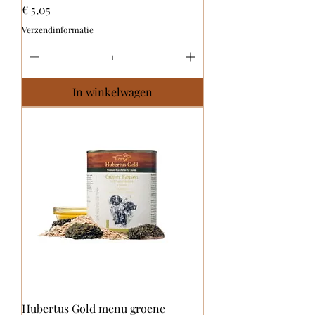
Prijs
€ 5,05
Verzendinformatie
In winkelwagen
Hubertus Gold menu groene