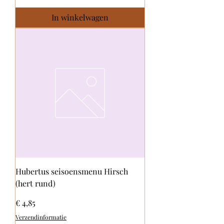
In winkelwagen
Hubertus seisoensmenu Hirsch
(hert rund)
Prijs
€ 4,85
Verzendinformatie