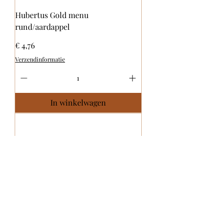
Hubertus Gold menu
rund/aardappel
Prijs
€ 4,76
Verzendinformatie
In winkelwagen