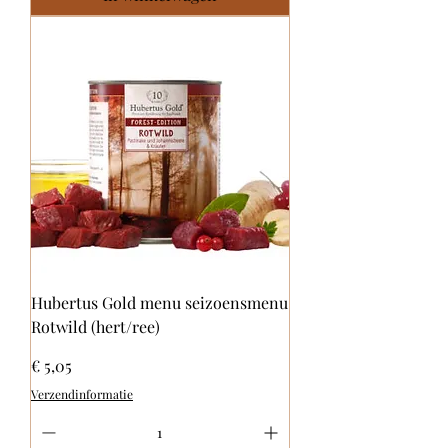
Hubertus Gold menu seizoensmenu
Rotwild (hert/ree)
Prijs
€ 5,05
Verzendinformatie