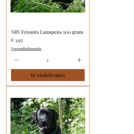
NRV Fytomix Lamspens 500 gram
Prijs
€ 3,93
Verzendinformatie
In winkelwagen