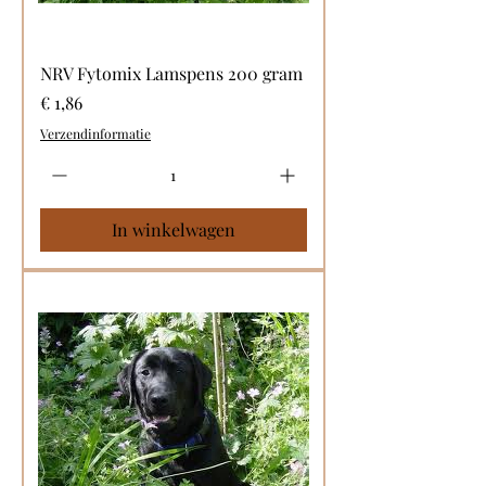
NRV Fytomix Lamspens 200 gram
Prijs
€ 1,86
Verzendinformatie
In winkelwagen