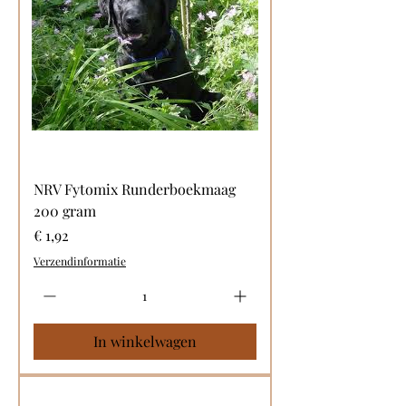
NRV Fytomix Runderboekmaag
200 gram
Prijs
€ 1,92
Verzendinformatie
In winkelwagen