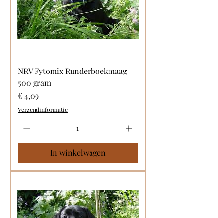
NRV Fytomix Runderboekmaag
500 gram
Prijs
€ 4,09
Verzendinformatie
In winkelwagen