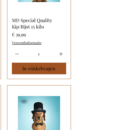
MD Special Quality
Kip/Rijst 15 kilo
Prijs
€ 39,99
Verzendinformatie
In winkelwagen