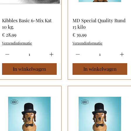
Kibbles Basic 6-Mix Kat
MD Special Quality Rund
10 kg.
15 kilo
Prijs
Prijs
€ 28,99
€ 39,99
Verzendinformatie
Verzendinformatie
In winkelwagen
In winkelwagen