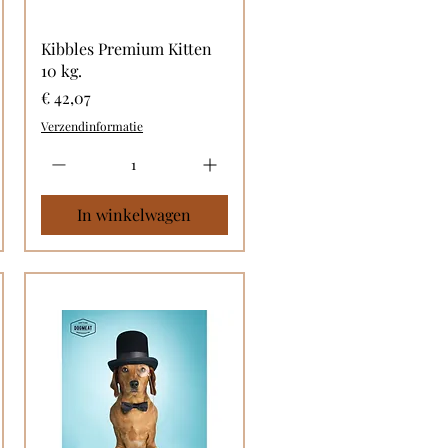
Kibbles Premium Kitten
10 kg.
Prijs
€ 42,07
Verzendinformatie
In winkelwagen