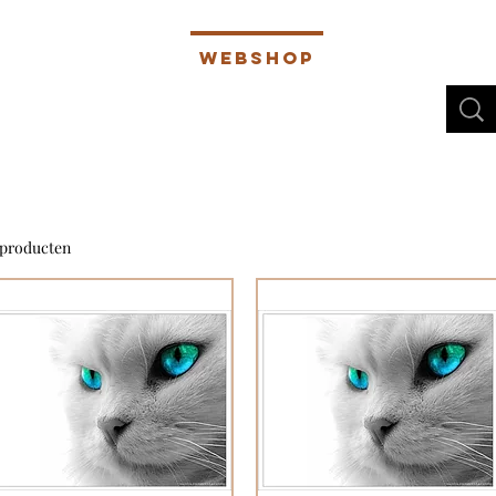
bertus Gold
Webshop
More
 producten