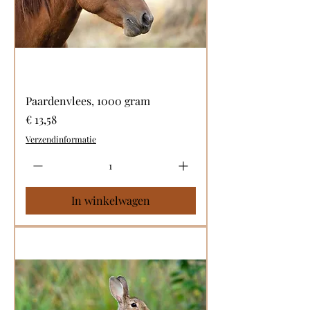
Paardenvlees, 1000 gram
Prijs
€ 13,58
Verzendinformatie
In winkelwagen