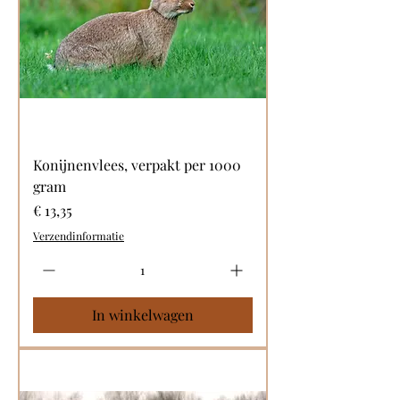
Konijnenvlees, verpakt per 1000
gram
Prijs
€ 13,35
Verzendinformatie
In winkelwagen