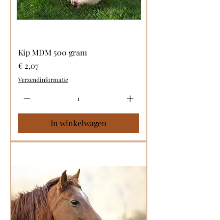
Kip MDM 500 gram
Prijs
€ 2,07
Verzendinformatie
In winkelwagen