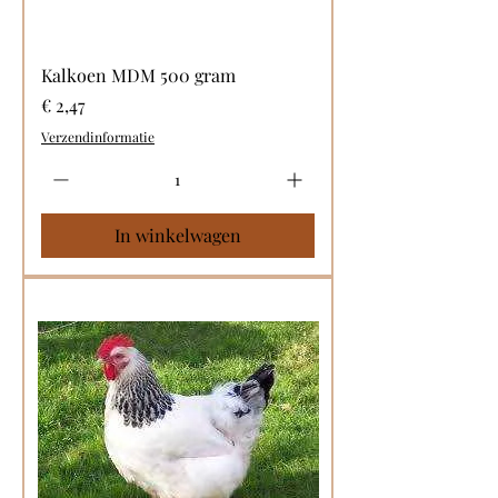
Kalkoen MDM 500 gram
Prijs
€ 2,47
Verzendinformatie
In winkelwagen