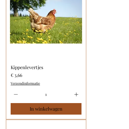
Kippenlevertjes
Prijs
€ 3,66
Verzendinformatie
In winkelwagen