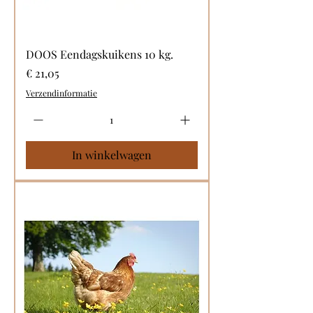
DOOS Eendagskuikens 10 kg.
Prijs
€ 21,05
Verzendinformatie
In winkelwagen