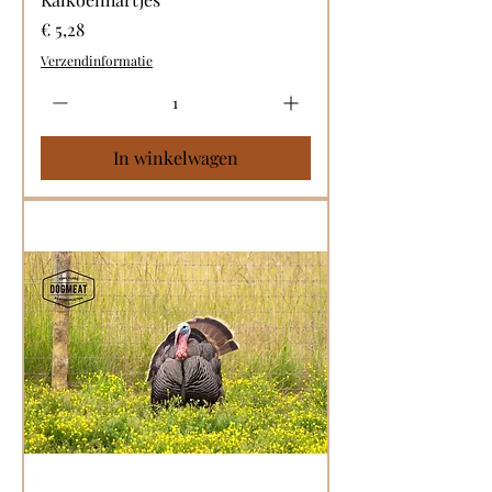
Prijs
€ 5,28
Verzendinformatie
In winkelwagen