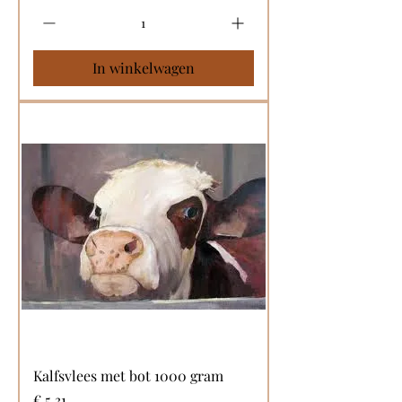
In winkelwagen
Kalfsvlees met bot 1000 gram
Prijs
€ 5,31