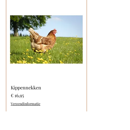
Kippennekken
Prijs
€ 16,95
Verzendinformatie
In winkelwagen