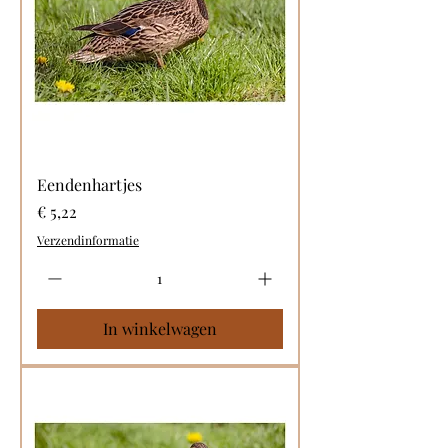
Eendenhartjes
Prijs
€ 5,22
Verzendinformatie
In winkelwagen