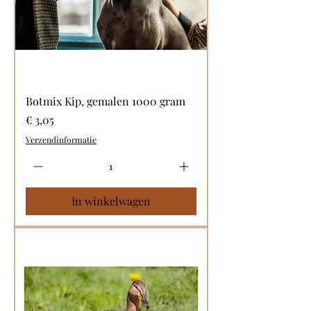
Botmix Kip, gemalen 1000 gram
Prijs
€ 3,05
Verzendinformatie
In winkelwagen