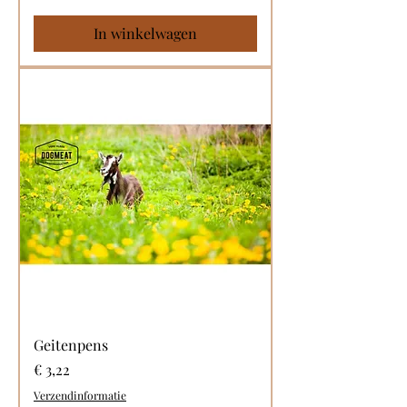
In winkelwagen
Geitenpens
Prijs
€ 3,22
Verzendinformatie