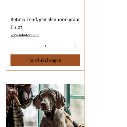
Botmix Eend, gemalen 1000 gram
Prijs
€ 4,07
Verzendinformatie
In winkelwagen