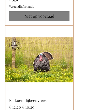
Verzendinformatie
Niet op voorraad
Kalkoen dijbeenvlees
Normale prijs
Verkoopprijs
€ 12,20
€ 10,20