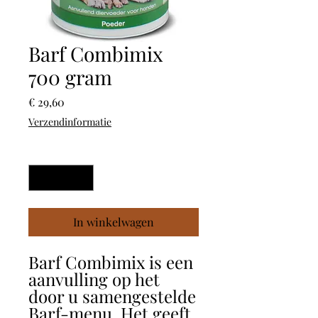
Barf Combimix
700 gram
Prijs
€ 29,60
Verzendinformatie
Aantal
*
In winkelwagen
Barf Combimix is een
aanvulling op het
door u samengestelde
Barf-menu. Het geeft