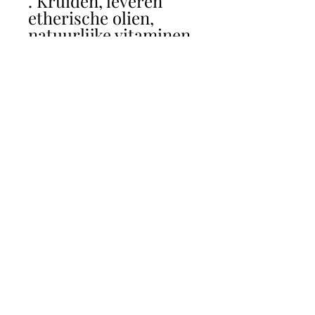
. Kruiden, leveren
etherische olien,
natuurlijke vitaminen,
mineralen,
sporenelementen,
bioflavonoiden tbv
stofwisseling en
algemeen welzijn.
. Algen (Chlorella &
Sprulina) essentiele
amninozuren, vit.
A,B,E, calcium,
ijzer, magnesium ter
bevordering van
herstel van
lichaamscellen en
reiniging.
. Appelpoeder :
natuurlijke pectinen