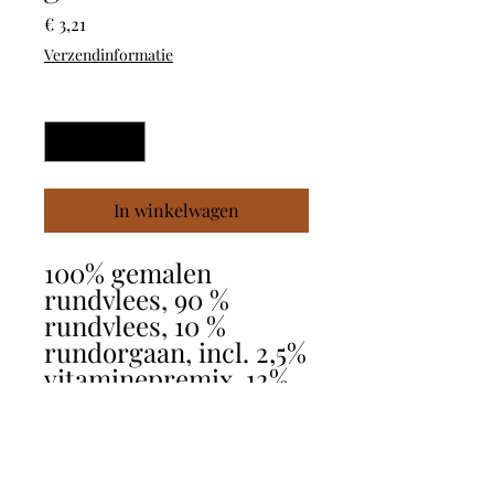
Prijs
€ 3,21
Verzendinformatie
Aantal
*
In winkelwagen
100% gemalen
rundvlees, 90 %
rundvlees, 10 %
rundorgaan, incl. 2,5%
vitaminepremix. 12%
eiwit, 9% vet. Zonder:
bindmiddelen, geur-
kleur- en
smaakstoffen.