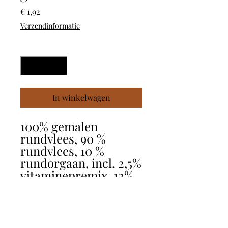
Prijs
€ 1,92
Verzendinformatie
Aantal
*
In winkelwagen
100% gemalen
rundvlees, 90 %
rundvlees, 10 %
rundorgaan, incl. 2,5%
vitaminepremix. 12%
eiwit, 9% vet. Zonder:
bindmiddelen, geur-
kleur- en
smaakstoffen.