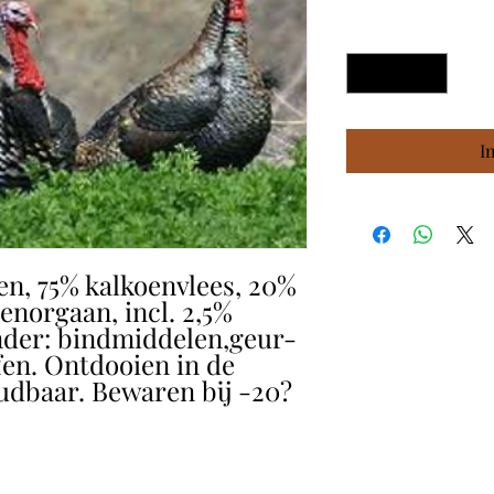
Aantal
*
I
en, 75% kalkoenvlees, 20%
enorgaan, incl. 2,5%
nder: bindmiddelen,geur-
fen. Ontdooien in de
udbaar. Bewaren bij -20?