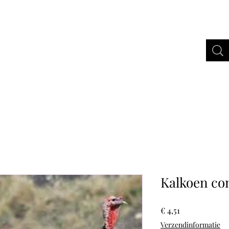
bertus Gold
Webshop
More
Kalkoen co
Prijs
€ 4,51
Verzendinformatie