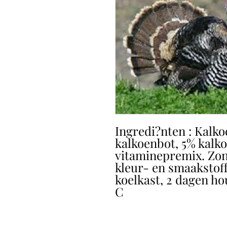
Ingredi?nten : Kalko
kalkoenbot, 5% kalko
vitaminepremix. Zo
kleur- en smaakstof
koelkast, 2 dagen ho
C