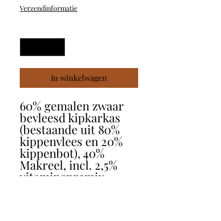
Verzendinformatie
Aantal
*
In winkelwagen
60% gemalen zwaar
bevleesd kipkarkas
(bestaande uit 80%
kippenvlees en 20%
kippenbot), 40%
Makreel, incl. 2,5%
vitaminepremix.
Zonder:
bindmiddelen,geur-
kleur- en