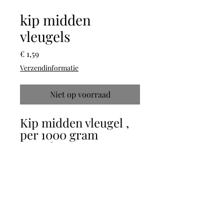
kip midden
vleugels
Prijs
€ 1,59
Verzendinformatie
Niet op voorraad
Kip midden vleugel ,
per 1000 gram
verpakt.
Productdetails
Type Product: Barf Vlees
Analyse
Gewicht: 1000 G
Diersoort: Gevogelte