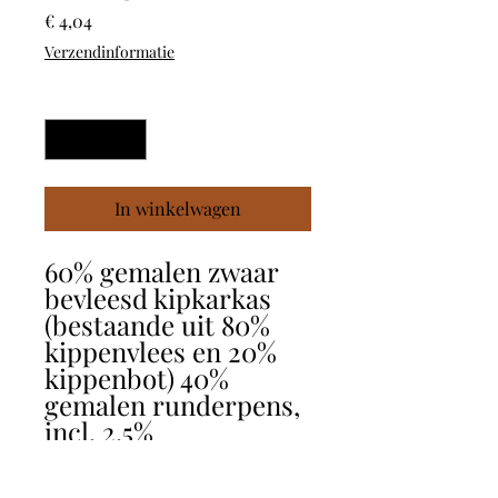
Prijs
€ 4,04
Verzendinformatie
Aantal
*
In winkelwagen
60% gemalen zwaar
bevleesd kipkarkas
(bestaande uit 80%
kippenvlees en 20%
kippenbot) 40%
gemalen runderpens,
incl. 2,5%
vitaminepremix.
Zonder: