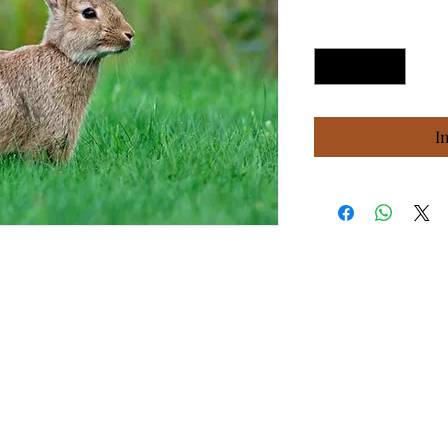
Aantal
*
I
©2025 door Hondenvoer van Richard