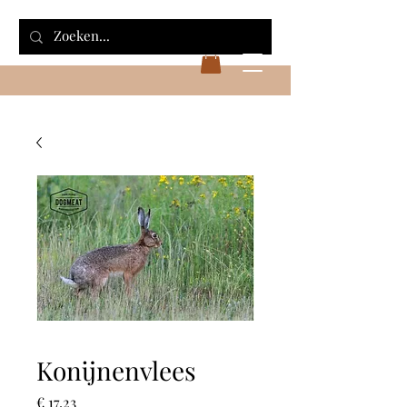
Konijnenvlees
Prijs
€ 17,23