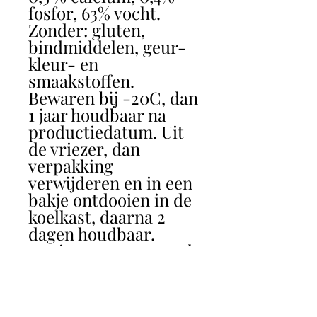
fosfor, 63% vocht.
Zonder: gluten,
bindmiddelen, geur-
kleur- en
smaakstoffen.
Bewaren bij -20C, dan
1 jaar houdbaar na
productiedatum. Uit
de vriezer, dan
verpakking
verwijderen en in een
bakje ontdooien in de
koelkast, daarna 2
dagen houdbaar.
Nooit verwarmen, ook
niet in de magnetron
of in water leggen.
Voedingsinstructie :