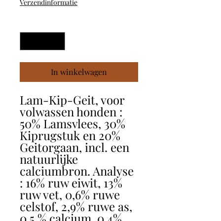
Verzendinformatie
Aantal
*
In winkelwagen
Lam-Kip-Geit, voor
volwassen honden :
50% Lamsvlees, 30%
Kiprugstuk en 20%
Geitorgaan, incl. een
natuurlijke
calciumbron. Analyse
: 16% ruw eiwit, 13%
ruw vet, 0,6% ruwe
celstof, 2,9% ruwe as,
0,5 % calcium, 0,4%