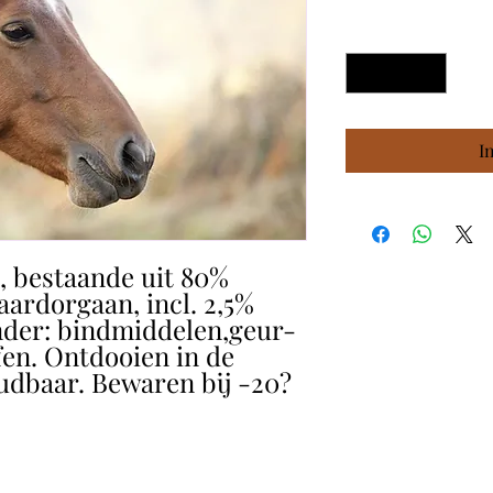
Aantal
*
I
 bestaande uit 80%
ardorgaan, incl. 2,5%
nder: bindmiddelen,geur-
fen. Ontdooien in de
udbaar. Bewaren bij -20?