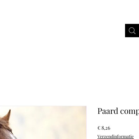
bertus Gold
Webshop
More
Paard comp
Prijs
€ 8,26
Verzendinformatie