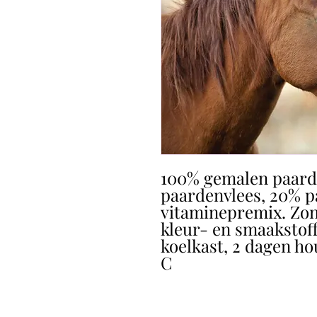
100% gemalen paard,
paardenvlees, 20% pa
vitaminepremix. Zo
kleur- en smaakstof
koelkast, 2 dagen ho
C