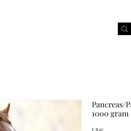
bertus Gold
Webshop
More
Pancreas/P
1000 gram
Prijs
€ 8,97