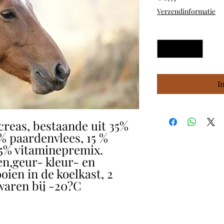
Verzendinformatie
Aantal
*
I
reas, bestaande uit 35%
% paardenvlees, 15 %
,5% vitaminepremix.
n,geur- kleur- en
ien in de koelkast, 2
waren bij -20?C