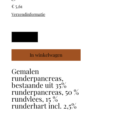
Prijs
€ 5,61
Verzendinformatie
Aantal
*
In winkelwagen
Gemalen
runderpancreas,
bestaande uit 35%
runderpancreas, 50 %
rundvlees, 15 %
runderhart incl. 2,5%
vitaminepremix.
Zonder:
bindmiddelen,geur-