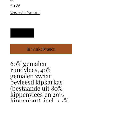
Prijs
€ 1,86
Verzendinformatie
Aantal
*
In winkelwagen
60% gemalen
rundvlees, 40%
gemalen zwaar
bevleesd kipkarkas
(bestaande uit 80%
kippenvlees en 20%
kippenbot), incl. 2,5%
vitaminepremix.
Zonder: