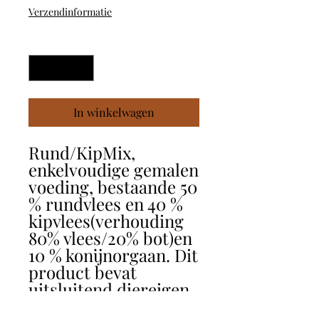
Verzendinformatie
Aantal
*
In winkelwagen
Rund/KipMix,
enkelvoudige gemalen
voeding, bestaande 50
% rundvlees en 40 %
kipvlees(verhouding
80% vlees/20% bot)en
10 % konijnorgaan. Dit
product bevat
uitsluitend diereigen
vitaminen en