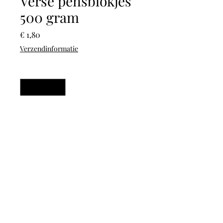
Verse pensblokjes
500 gram
Prijs
€ 1,80
Verzendinformatie
Aantal
*
In winkelwagen
Verse pensblokjes, los
gevroren.
©2025 door Hondenvoer van Richard