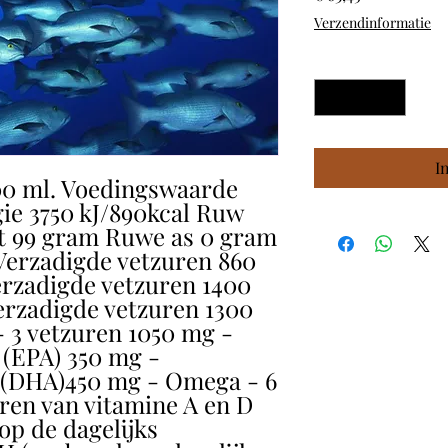
Verzendinformatie
Aantal
*
I
00 ml. Voedingswaarde
ie 3750 kJ/890kcal Ruw
t 99 gram Ruwe as 0 gram
 Verzadigde vetzuren 860
rzadigde vetzuren 1400
rzadigde vetzuren 1300
 3 vetzuren 1050 mg -
(EPA) 350 mg -
(DHA)450 mg - Omega - 6
ren van vitamine A en D
 op de dagelijks