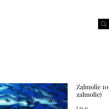
bertus Gold
Webshop
More
Zalmolie 1
zalmolie)
Prijs
€ 63,45