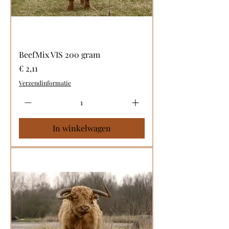
BeefMix VIS 200 gram
Prijs
€ 2,11
Verzendinformatie
In winkelwagen