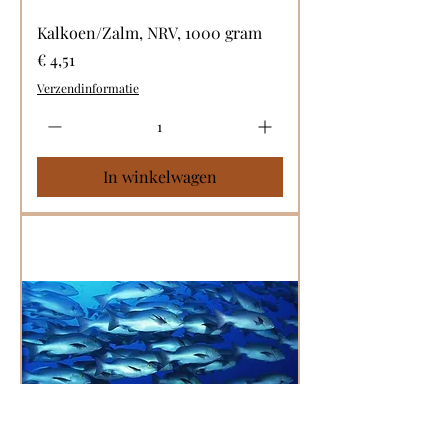
Kalkoen/Zalm, NRV, 1000 gram
Prijs
€ 4,51
Verzendinformatie
In winkelwagen