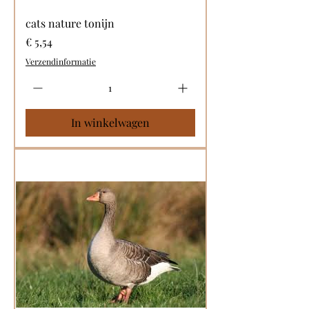
cats nature tonijn
Prijs
€ 5,54
Verzendinformatie
In winkelwagen