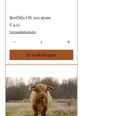
BeefMix VIS 500 gram
Prijs
€ 4,55
Verzendinformatie
In winkelwagen