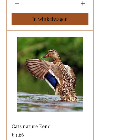
In winkelwagen
Cats nature Eend
Prijs
€ 1,66