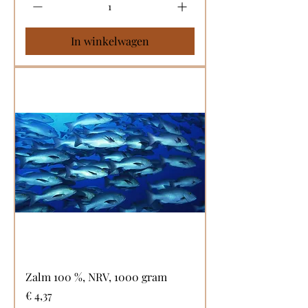
In winkelwagen
Zalm 100 %, NRV, 1000 gram
Prijs
€ 4,37