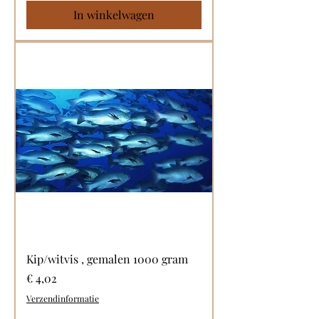
In winkelwagen
Kip/witvis , gemalen 1000 gram
Prijs
€ 4,02
Verzendinformatie