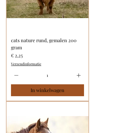
cats nature rund, gemalen 200
gram
Prijs
€ 2,25
Verzendinformatie
In winkelwagen