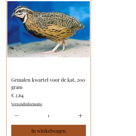
Gemalen kwartel voor de kat, 200
gram
Prijs
€ 2,64
Verzendinformatie
In winkelwagen