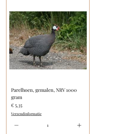
Parelhoen, gemalen, NRV 1000
gram
Prijs
€ 5,35
Verzendinformatie