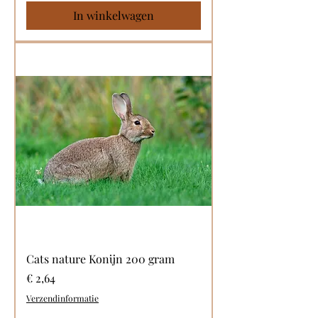
In winkelwagen
Cats nature Konijn 200 gram
Prijs
€ 2,64
Verzendinformatie