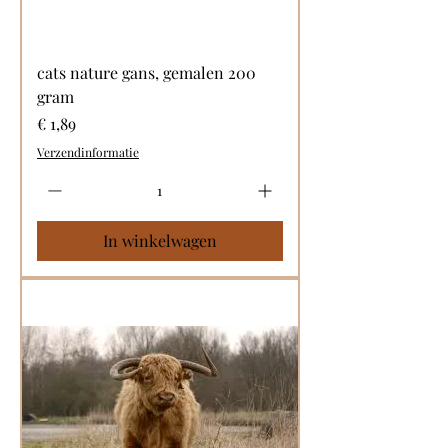
cats nature gans, gemalen 200
gram
Prijs
€ 1,89
Verzendinformatie
In winkelwagen