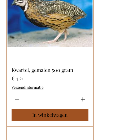
Kwartel, gemalen 500 gram
Prijs
€ 4,21
Verzendinformatie
In winkelwagen