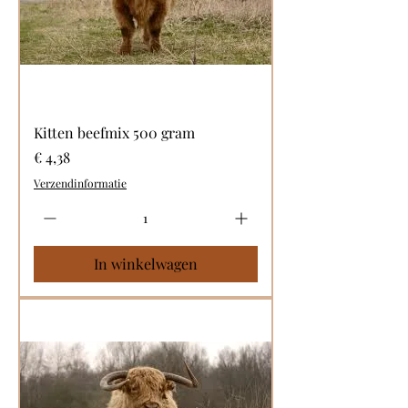
Kitten beefmix 500 gram
Prijs
€ 4,38
Verzendinformatie
In winkelwagen