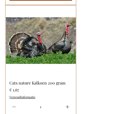
Cats nature Kalkoen 200 gram
Prijs
€ 1,67
Verzendinformatie