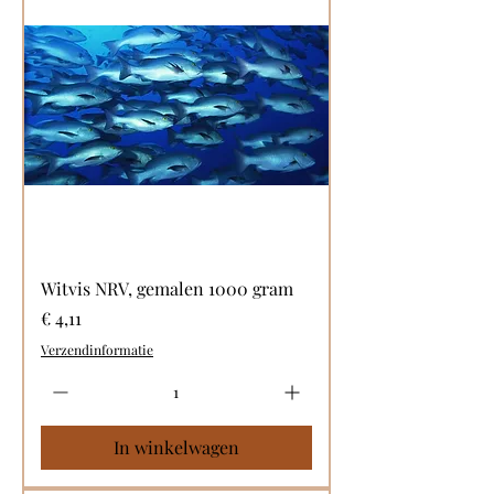
Witvis NRV, gemalen 1000 gram
Prijs
€ 4,11
Verzendinformatie
In winkelwagen