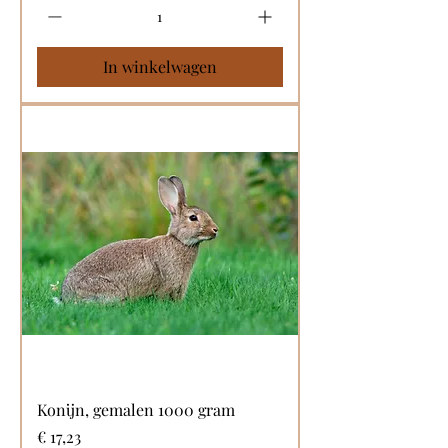
In winkelwagen
Konijn, gemalen 1000 gram
Prijs
€ 17,23