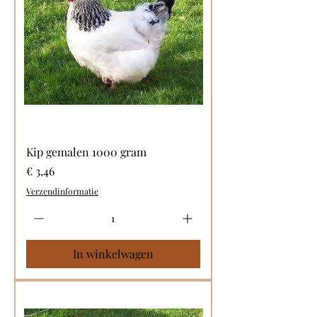
Kip gemalen 1000 gram
Prijs
€ 3,46
Verzendinformatie
In winkelwagen