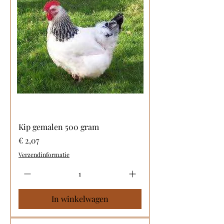
Kip gemalen 500 gram
Prijs
€ 2,07
Verzendinformatie
In winkelwagen