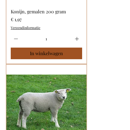
Konijn, gemalen 200 gram
Prijs
€ 1,97
Verzendinformatie
In winkelwagen