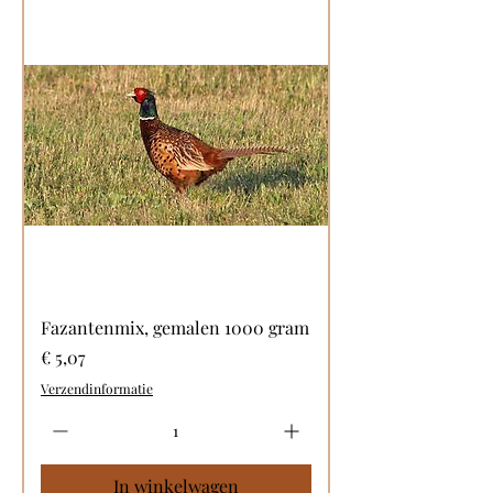
Fazantenmix, gemalen 1000 gram
Prijs
€ 5,07
Verzendinformatie
In winkelwagen