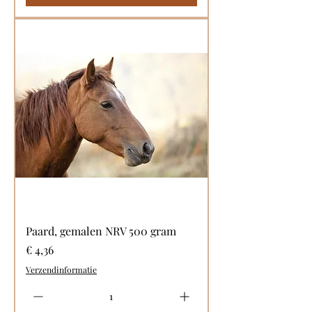
Paard, gemalen NRV 500 gram
Prijs
€ 4,36
Verzendinformatie