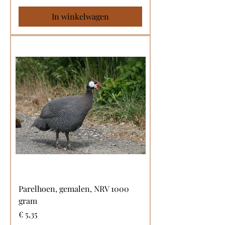
In winkelwagen
Parelhoen, gemalen, NRV 1000
gram
Prijs
€ 5,35