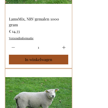
LamsMix, NRV gemalen 1000
gram
Prijs
€ 14,33
Verzendinformatie
In winkelwagen