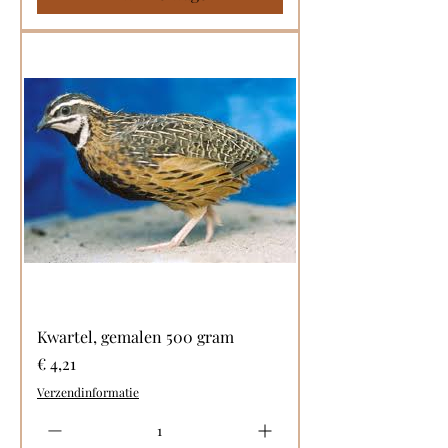
Kwartel, gemalen 500 gram
Prijs
€ 4,21
Verzendinformatie