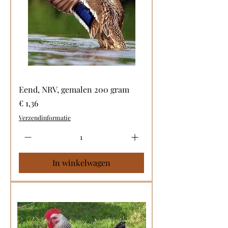
Eend, NRV, gemalen 200 gram
Prijs
€ 1,36
Verzendinformatie
In winkelwagen