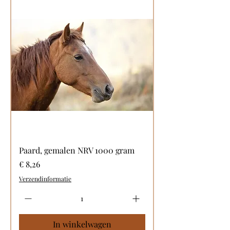
Paard, gemalen NRV 1000 gram
Prijs
€ 8,26
Verzendinformatie
In winkelwagen