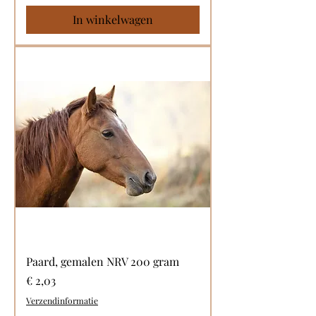
In winkelwagen
Paard, gemalen NRV 200 gram
Prijs
€ 2,03
Verzendinformatie