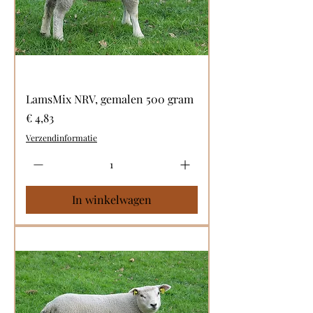
LamsMix NRV, gemalen 500 gram
Prijs
€ 4,83
Verzendinformatie
In winkelwagen