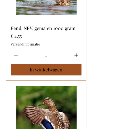
Eend, NRV, gemalen 1000 gram
Prijs
€ 4,55
Verzendinformatie
In winkelwagen